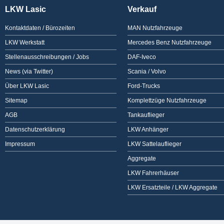
LKW Lasic
Verkauf
Kontaktdaten / Bürozeiten
MAN Nutzfahrzeuge
LKW Werkstatt
Mercedes Benz Nutzfahrzeuge
Stellenausschreibungen / Jobs
DAF-Iveco
News (via Twitter)
Scania / Volvo
Über LKW Lasic
Ford-Trucks
Sitemap
Komplettzüge Nutzfahrzeuge
AGB
Tankauflieger
Datenschutzerklärung
LKW Anhänger
Impressum
LKW Sattelauflieger
Aggregate
LKW Fahrerhäuser
LKW Ersatzteile / LKW Aggregate