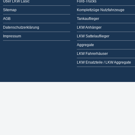
Über LKW Lasic
Ford-Trucks
Sitemap
Komplettzüge Nutzfahrzeuge
AGB
Tankauflieger
Datenschutzerklärung
LKW Anhänger
Impressum
LKW Sattelauflieger
Aggregate
LKW Fahrerhäuser
LKW Ersatzteile / LKW Aggregate