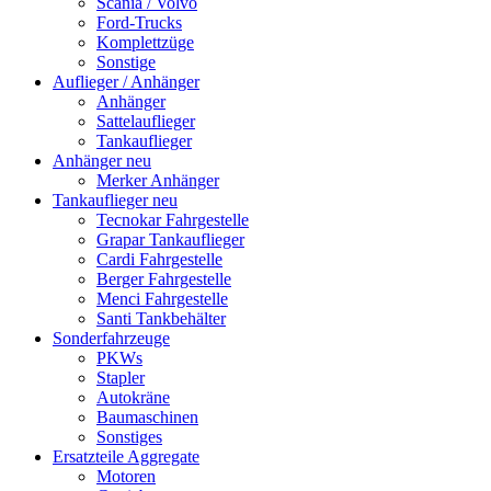
Scania / Volvo
Ford-Trucks
Komplettzüge
Sonstige
Auflieger / Anhänger
Anhänger
Sattelauflieger
Tankauflieger
Anhänger neu
Merker Anhänger
Tankauflieger neu
Tecnokar Fahrgestelle
Grapar Tankauflieger
Cardi Fahrgestelle
Berger Fahrgestelle
Menci Fahrgestelle
Santi Tankbehälter
Sonderfahrzeuge
PKWs
Stapler
Autokräne
Baumaschinen
Sonstiges
Ersatzteile Aggregate
Motoren