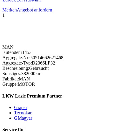
Merken
Angebot anfordern
1
MAN
laufendenr
1453
Aggregate-Nr.:
50514662621468
Aggregate-Typ:
D2066LF32
Beschreibung:
Gebraucht
Sonstiges:
382000km
Fabrikat:
MAN
Gruppe:
MOTOR
LKW Lasic Premium Partner
Grapar
Tecnokar
GMagyar
Service für