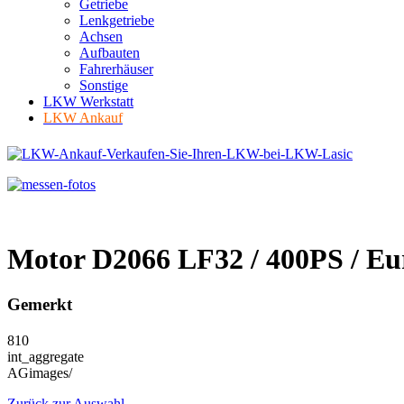
Getriebe
Lenkgetriebe
Achsen
Aufbauten
Fahrerhäuser
Sonstige
LKW Werkstatt
LKW Ankauf
Motor D2066 LF32 / 400PS / E
Gemerkt
810
int_aggregate
AGimages/
Zurück zur Auswahl