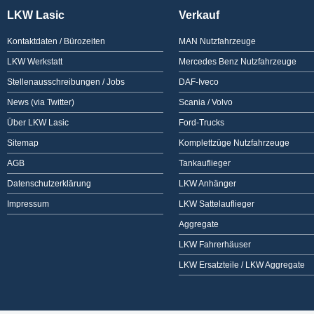
LKW Lasic
Verkauf
Kontaktdaten / Bürozeiten
MAN Nutzfahrzeuge
LKW Werkstatt
Mercedes Benz Nutzfahrzeuge
Stellenausschreibungen / Jobs
DAF-Iveco
News (via Twitter)
Scania / Volvo
Über LKW Lasic
Ford-Trucks
Sitemap
Komplettzüge Nutzfahrzeuge
AGB
Tankauflieger
Datenschutzerklärung
LKW Anhänger
Impressum
LKW Sattelauflieger
Aggregate
LKW Fahrerhäuser
LKW Ersatzteile / LKW Aggregate