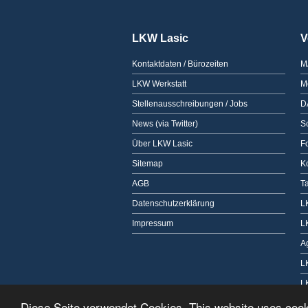
LKW Lasic
V
Kontaktdaten / Bürozeiten
M
LKW Werkstatt
M
Stellenausschreibungen / Jobs
D
News (via Twitter)
Sc
Über LKW Lasic
F
Sitemap
K
AGB
T
Datenschutzerklärung
L
Impressum
L
A
L
L
Diese Seite verwendet Cookies. This website uses coo