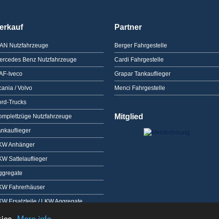
erkauf
Partner
AN Nutzfahrzeuge
Berger Fahrgestelle
ercedes Benz Nutzfahrzeuge
Cardi Fahrgestelle
AF-Iveco
Grapar Tankauflieger
ania / Volvo
Menci Fahrgestelle
ord-Trucks
Mitglied
omplettzüge Nutzfahrzeuge
ankauflieger
KW Anhänger
KW Sattelauflieger
ggregate
KW Fahrerhäuser
KW Ersatzteile / LKW Aggregate
kies.
More info