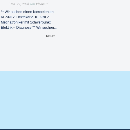
Jan. 29, 2026
von
Vladimir
** Wir suchen einen kompetenten
KFZ/NFZ Elektriker o. KFZ/NFZ
Mechatroniker mit Schwerpunkt
Elektrik – Diagnose ** Wir suchen...
MEHR