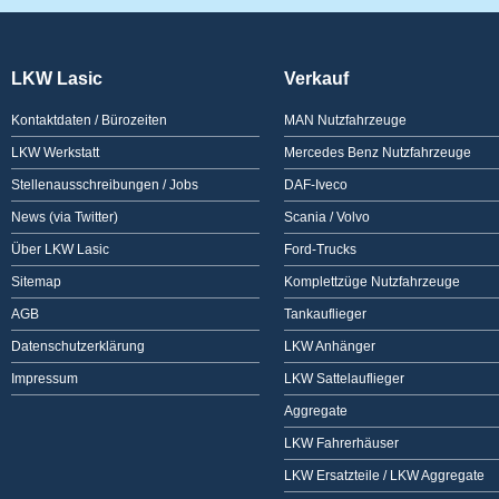
LKW Lasic
Verkauf
Kontaktdaten / Bürozeiten
MAN Nutzfahrzeuge
LKW Werkstatt
Mercedes Benz Nutzfahrzeuge
Stellenausschreibungen / Jobs
DAF-Iveco
News (via Twitter)
Scania / Volvo
Über LKW Lasic
Ford-Trucks
Sitemap
Komplettzüge Nutzfahrzeuge
AGB
Tankauflieger
Datenschutzerklärung
LKW Anhänger
Impressum
LKW Sattelauflieger
Aggregate
LKW Fahrerhäuser
LKW Ersatzteile / LKW Aggregate